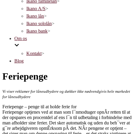
Ikano familielån
>
Ikano A/S
>
Ikano lån
>
Ikano sololån
>
Ikano bank
>
Om os
Kontakt
>
Blog
Feriepenge
Vi viser reklamer for låneudbydere og dækker ikke nødvendgivis hele markedet
for låneudbydere
Feriepenge – penge til at holde ferie for
Feriepenge optjenes ved at man som l¯nmodtager opnÂr retten til at
der opspares en procentdel af ens l¯n til udbetaling i forbindelse med
man afholder sine ferier. Det sker automatisk og uden du beh¯ver at
g¯re arbejdgiveren opmÊrksom pÂ det. NÂr pengene er optjent –
det siger man om denne opsparing til ferie – er det straks vigtigere at