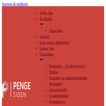
Spring til indhold
SMS lån
Kviklån
Akut lån
>
Lånlet
Lån uden sikkerhed
Leasy lån
Quicklån
Banklån – Er det bedst?
>
Billån
>
Huslån og andelsboliglån
>
Boliglån
>
Opnå kredit
>
Ungdomslån
>
Kreditkort
>