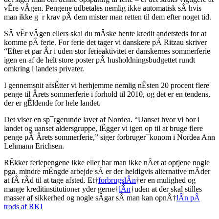
vÊre vÂgen. Pengene udbetales nemlig ikke automatisk sÂ hvis
man ikke g¯r krav pÂ dem mister man retten til dem efter noget tid.
SÂ vÊr vÂgen ellers skal du mÂske hente kredit andetsteds for at
komme pÂ ferie. For ferie det tager vi danskere pÂ Ritzau skriver
“Efter et par Âr i uden stor ferieaktivitet er danskernes sommerferie
igen en af de helt store poster pÂ husholdningsbudgettet rundt
omkring i landets privater.
I gennemsnit afsÊtter vi herhjemme nemlig nÊsten 20 procent flere
penge til Ârets sommerferie i forhold til 2010, og det er en tendens,
der er gÊldende for hele landet.
Det viser en sp¯rgerunde lavet af Nordea. “Uanset hvor vi bor i
landet og uanset aldersgruppe, lÊgger vi igen op til at bruge flere
penge pÂ Ârets sommerferie,” siger forbruger¯konom i Nordea Ann
Lehmann Erichsen.
RÊkker feriepengene ikke eller har man ikke nÂet at optjene nogle
pga. mindre mÊngde arbejde sÂ er der heldigvis alternative mÂder
at fÂ rÂd til at tage afsted. Et†
forbrugslÂn
†er en mulighed og
mange kreditinstitutioner yder gerne†
lÂn
†uden at der skal stilles
masser af sikkerhed og nogle sÂgar sÂ man kan opnÂ†
lÂn pÂ
trods af RKI