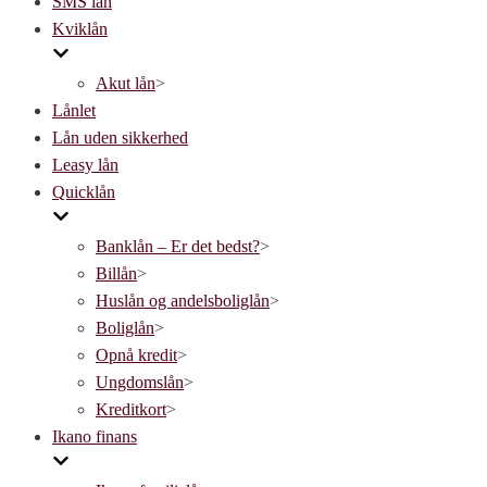
SMS lån
navigation
Kviklån
Akut lån
>
Lånlet
Lån uden sikkerhed
Leasy lån
Quicklån
Banklån – Er det bedst?
>
Billån
>
Huslån og andelsboliglån
>
Boliglån
>
Opnå kredit
>
Ungdomslån
>
Kreditkort
>
Ikano finans