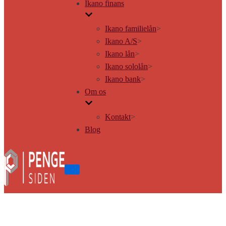
Ikano finans
Ikano familielån
>
Ikano A/S
>
Ikano lån
>
Ikano sololån
>
Ikano bank
>
Om os
Kontakt
>
Blog
Tænd/sluk
for
navigation