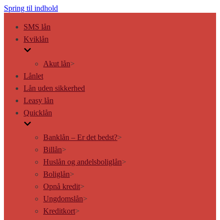
Spring til indhold
SMS lån
Kviklån
Akut lån
>
Lånlet
Lån uden sikkerhed
Leasy lån
Quicklån
Banklån – Er det bedst?
>
Billån
>
Huslån og andelsboliglån
>
Boliglån
>
Opnå kredit
>
Ungdomslån
>
Kreditkort
>