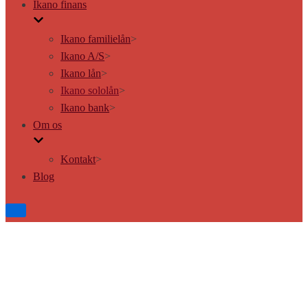
Ikano finans
Ikano familielån
>
Ikano A/S
>
Ikano lån
>
Ikano sololån
>
Ikano bank
>
Om os
Kontakt
>
Blog
Tænd/sluk
for
navigation