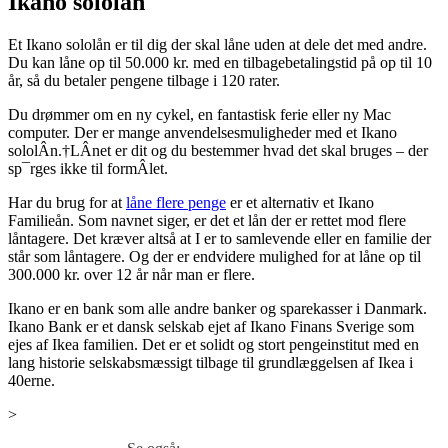
Ikano sololån
Et Ikano sololån er til dig der skal låne uden at dele det med andre.
Du kan låne op til 50.000 kr. med en tilbagebetalingstid på op til 10
år, så du betaler pengene tilbage i 120 rater.
Du drømmer om en ny cykel, en fantastisk ferie eller ny Mac
computer. Der er mange anvendelsesmuligheder med et Ikano
sololÂn.†LÂnet er dit og du bestemmer hvad det skal bruges – der
sp¯rges ikke til formÂlet.
Har du brug for at
låne flere penge
er et alternativ et Ikano
Familieån. Som navnet siger, er det et lån der er rettet mod flere
låntagere. Det kræver altså at I er to samlevende eller en familie der
står som låntagere. Og der er endvidere mulighed for at låne op til
300.000 kr. over 12 år når man er flere.
Ikano er en bank som alle andre banker og sparekasser i Danmark.
Ikano Bank er et dansk selskab ejet af Ikano Finans Sverige som
ejes af Ikea familien. Det er et solidt og stort pengeinstitut med en
lang historie selskabsmæssigt tilbage til grundlæggelsen af Ikea i
40erne.
>