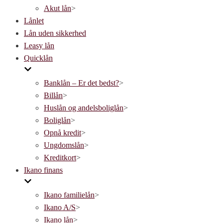
Akut lån
>
Lånlet
Lån uden sikkerhed
Leasy lån
Quicklån
Banklån – Er det bedst?
>
Billån
>
Huslån og andelsboliglån
>
Boliglån
>
Opnå kredit
>
Ungdomslån
>
Kreditkort
>
Ikano finans
Ikano familielån
>
Ikano A/S
>
Ikano lån
>