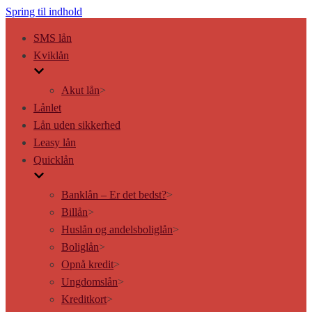
Spring til indhold
SMS lån
Kviklån
Akut lån
>
Lånlet
Lån uden sikkerhed
Leasy lån
Quicklån
Banklån – Er det bedst?
>
Billån
>
Huslån og andelsboliglån
>
Boliglån
>
Opnå kredit
>
Ungdomslån
>
Kreditkort
>