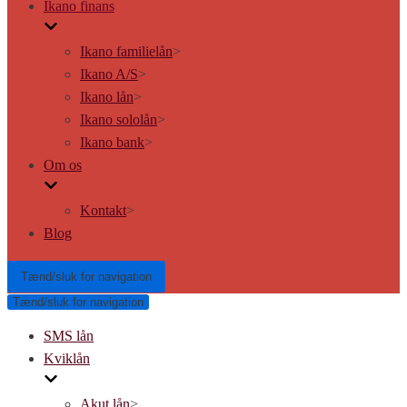
Ikano finans
Ikano familielån
>
Ikano A/S
>
Ikano lån
>
Ikano sololån
>
Ikano bank
>
Om os
Kontakt
>
Blog
Tænd/sluk for navigation
Tænd/sluk for navigation
SMS lån
Kviklån
Akut lån
>