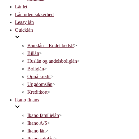
Lånlet
Lån uden sikkerhed
Leasy lån
Quicklån
Banklån – Er det bedst?
>
Billån
>
Huslån og andelsboliglån
>
Boliglån
>
Opnå kredit
>
Ungdomslån
>
Kreditkort
>
Ikano finans
Ikano familielån
>
Ikano A/S
>
Ikano lån
>
Ikano sololån
>