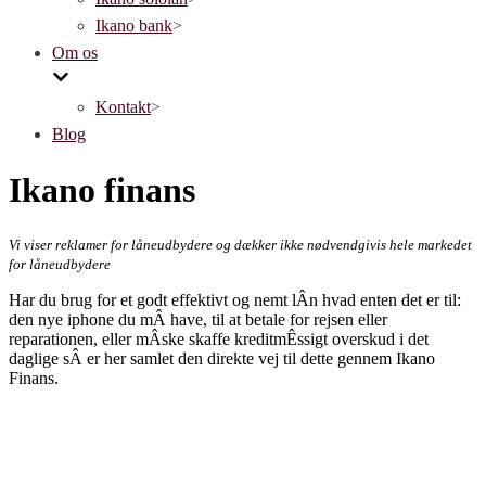
Ikano bank
>
Om os
Kontakt
>
Blog
Ikano finans
Vi viser reklamer for låneudbydere og dækker ikke nødvendgivis hele markedet
for låneudbydere
Har du brug for et godt effektivt og nemt lÂn hvad enten det er til:
den nye iphone du mÂ have, til at betale for rejsen eller
reparationen, eller mÂske skaffe kreditmÊssigt overskud i det
daglige sÂ er her samlet den direkte vej til dette gennem Ikano
Finans.