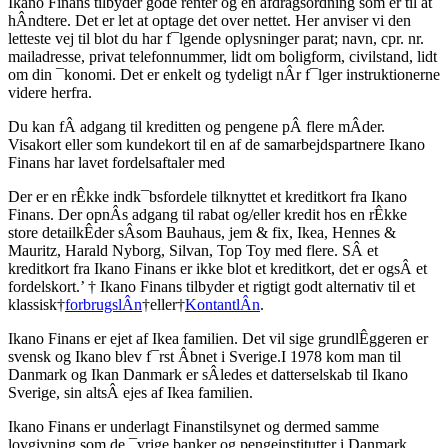
Ikano Finans tilbyder gode renter og en afdragsordning som er til at
hÂndtere. Det er let at optage det over nettet. Her anviser vi den
letteste vej til blot du har f¯lgende oplysninger parat; navn, cpr. nr.
mailadresse, privat telefonnummer, lidt om boligform, civilstand, lidt
om din ¯konomi. Det er enkelt og tydeligt nÂr f¯lger instruktionerne
videre herfra.
Du kan fÂ adgang til kreditten og pengene pÂ flere mÂder.
Visakort eller som kundekort til en af de samarbejdspartnere Ikano
Finans har lavet fordelsaftaler med
Der er en rÊkke indk¯bsfordele tilknyttet et kreditkort fra Ikano
Finans. Der opnÂs adgang til rabat og/eller kredit hos en rÊkke
store detailkÊder sÂsom Bauhaus, jem & fix, Ikea, Hennes &
Mauritz, Harald Nyborg, Silvan, Top Toy med flere. SÂ et
kreditkort fra Ikano Finans er ikke blot et kreditkort, det er ogsÂ et
fordelskort.’ † Ikano Finans tilbyder et rigtigt godt alternativ til et
klassisk†
forbrugslÂn
†eller†
KontantlÂn
.
Ikano Finans er ejet af Ikea familien. Det vil sige grundlÊggeren er
svensk og Ikano blev f¯rst Âbnet i Sverige.I 1978 kom man til
Danmark og Ikan Danmark er sÂledes et datterselskab til Ikano
Sverige, sin altsÂ ejes af Ikea familien.
Ikano Finans er underlagt Finanstilsynet og dermed samme
lovgivning som de ¯vrige banker og pengeinstitutter i Danmark