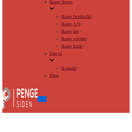
Ikano finans
Ikano familielån
>
Ikano A/S
>
Ikano lån
>
Ikano sololån
>
Ikano bank
>
Om os
Kontakt
>
Blog
Tænd/sluk
for
navigation