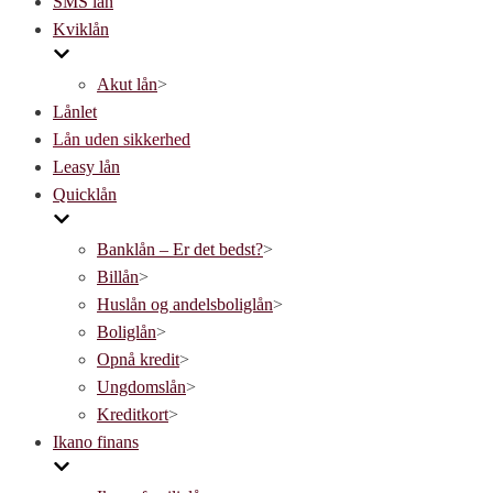
SMS lån
navigation
Kviklån
Akut lån
>
Lånlet
Lån uden sikkerhed
Leasy lån
Quicklån
Banklån – Er det bedst?
>
Billån
>
Huslån og andelsboliglån
>
Boliglån
>
Opnå kredit
>
Ungdomslån
>
Kreditkort
>
Ikano finans