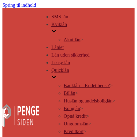
Spring til indhold
SMS lån
Kviklån
Akut lån
>
Lånlet
Lån uden sikkerhed
Leasy lån
Quicklån
Banklån – Er det bedst?
>
Billån
>
Huslån og andelsboliglån
>
Boliglån
>
Opnå kredit
>
Ungdomslån
>
Kreditkort
>