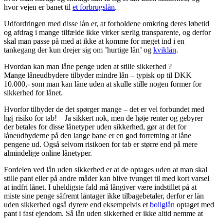
hvor vejen er banet til
et forbrugslån
.
Udfordringen med disse lån er, at forholdene omkring deres løbetid
og afdrag i mange tilfælde ikke virker særlig transparente, og derfor
skal man passe på med at ikke at komme for meget ind i en
tankegang der kun drejer sig om ’hurtige lån’ og
kviklån
.
Hvordan kan man låne penge uden at stille sikkerhed ?
Mange låneudbydere tilbyder mindre lån – typisk op til DKK
10.000,- som man kan låne uden at skulle stille nogen former for
sikkerhed for lånet.
Hvorfor tilbyder de det spørger mange – det er vel forbundet med
høj risiko for tab! – Ja sikkert nok, men de høje renter og gebyrer
der betales for disse lånetyper uden sikkerhed, gør at det for
låneudbyderne på den lange bane er en god forretning at låne
pengene ud. Også selvom risikoen for tab er større end på mere
almindelige online lånetyper.
Fordelen ved lån uden sikkerhed er at de optages uden at man skal
stille pant eller på andre måder kan blive tvunget til med kort varsel
at indfri lånet. I uheldigste fald må långiver være indstillet på at
miste sine penge såfremt låntager ikke tilbagebetaler, derfor er lån
uden sikkerhed også dyrere end eksempelvis et
boliglån
optaget med
pant i fast ejendom. Så lån uden sikkerhed er ikke altid nemme at