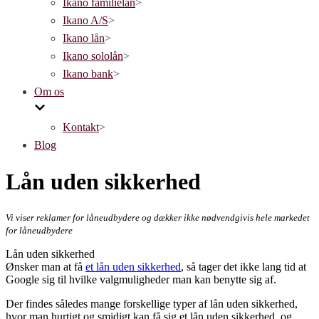
Ikano familielån
>
Ikano A/S
>
Ikano lån
>
Ikano sololån
>
Ikano bank
>
Om os
Kontakt
>
Blog
Lån uden sikkerhed
Vi viser reklamer for låneudbydere og dækker ikke nødvendgivis hele markedet
for låneudbydere
Lån uden sikkerhed
Ønsker man at få
et lån uden sikkerhed
, så tager det ikke lang tid at
Google sig til hvilke valgmuligheder man kan benytte sig af.
Der findes således mange forskellige typer af lån uden sikkerhed,
hvor man hurtigt og smidigt kan få sig et lån uden sikkerhed, og