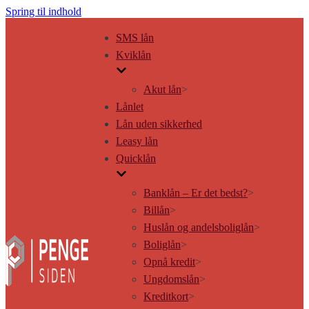
Spring til indhold
SMS lån
Kviklån
Akut lån
>
Lånlet
Lån uden sikkerhed
Leasy lån
Quicklån
Banklån – Er det bedst?
>
Billån
>
Huslån og andelsboliglån
>
Boliglån
>
Opnå kredit
>
Ungdomslån
>
Kreditkort
>