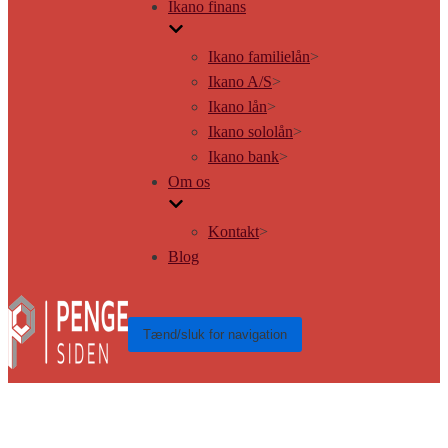
Ikano finans
Ikano familielån
>
Ikano A/S
>
Ikano lån
>
Ikano sololån
>
Ikano bank
>
Om os
Kontakt
>
Blog
Tænd/sluk for navigation