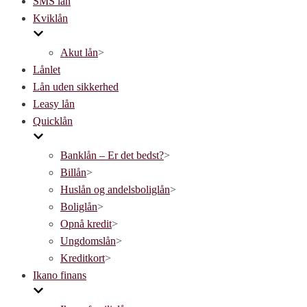
SMS lån
Kviklån
Akut lån
>
Lånlet
Lån uden sikkerhed
Leasy lån
Quicklån
Banklån – Er det bedst?
>
Billån
>
Huslån og andelsboliglån
>
Boliglån
>
Opnå kredit
>
Ungdomslån
>
Kreditkort
>
Ikano finans