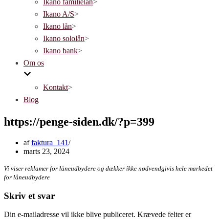
Ikano familielån
>
Ikano A/S
>
Ikano lån
>
Ikano sololån
>
Ikano bank
>
Om os
Kontakt
>
Blog
https://penge-siden.dk/?p=399
af
faktura_141
marts 23, 2024
Vi viser reklamer for låneudbydere og dækker ikke nødvendgivis hele markedet
for låneudbydere
Skriv et svar
Din e-mailadresse vil ikke blive publiceret.
Krævede felter er