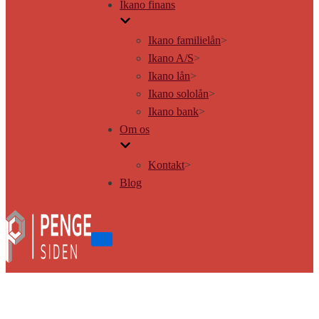
Ikano finans
Ikano familielån
>
Ikano A/S
>
Ikano lån
>
Ikano sololån
>
Ikano bank
>
Om os
Kontakt
>
Blog
Tænd/sluk
for
navigation