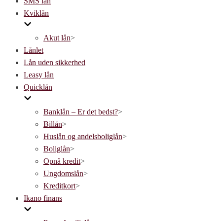
SMS lån
navigation
Kviklån
Akut lån
>
Lånlet
Lån uden sikkerhed
Leasy lån
Quicklån
Banklån – Er det bedst?
>
Billån
>
Huslån og andelsboliglån
>
Boliglån
>
Opnå kredit
>
Ungdomslån
>
Kreditkort
>
Ikano finans