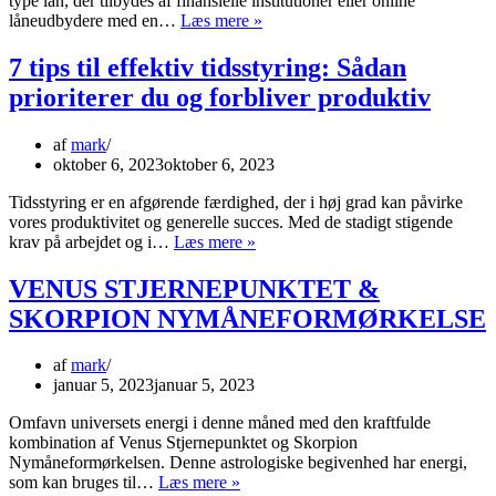
type lån, der tilbydes af finansielle institutioner eller online
Hvad
låneudbydere med en…
Læs mere »
er
et
7 tips til effektiv tidsstyring: Sådan
hurtig
prioriterer du og forbliver produktiv
lån
og
hvordan
af
mark
fungerer
oktober 6, 2023
oktober 6, 2023
det?
Tidsstyring er en afgørende færdighed, der i høj grad kan påvirke
vores produktivitet og generelle succes. Med de stadigt stigende
7
krav på arbejdet og i…
Læs mere »
tips
til
VENUS STJERNEPUNKTET &
effektiv
SKORPION NYMÅNEFORMØRKELSE
tidsstyring:
Sådan
prioriterer
af
mark
du
januar 5, 2023
januar 5, 2023
og
forbliver
Omfavn universets energi i denne måned med den kraftfulde
produktiv
kombination af Venus Stjernepunktet og Skorpion
Nymåneformørkelsen. Denne astrologiske begivenhed har energi,
VENUS
som kan bruges til…
Læs mere »