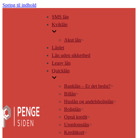
Spring til indhold
SMS lån
Kviklån
Akut lån
>
Lånlet
Lån uden sikkerhed
Leasy lån
Quicklån
Banklån – Er det bedst?
>
Billån
>
Huslån og andelsboliglån
>
Boliglån
>
Opnå kredit
>
Ungdomslån
>
Kreditkort
>