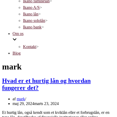
Ikano familielån
>
Ikano A/S
>
Ikano lån
>
Ikano sololån
>
Ikano bank
>
Om os
Kontakt
>
Blog
mark
Hvad er et hurtig lån og hvordan
fungerer det?
af
mark
maj 29, 2024
marts 23, 2024
Et hurtig lån, også kendt som et kviklån eller et forbrugslån, er en