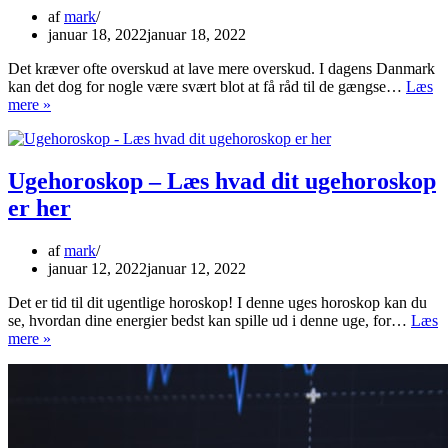
af
mark
januar 18, 2022
januar 18, 2022
Det kræver ofte overskud at lave mere overskud. I dagens Danmark
kan det dog for nogle være svært blot at få råd til de gængse…
Læs
Kan
mere »
det
betale
sig
at
Ugehoroskop – Læs hvad dit ugehoroskop
låne
er her
til
investeringer?
af
mark
januar 12, 2022
januar 12, 2022
Det er tid til dit ugentlige horoskop! I denne uges horoskop kan du
se, hvordan dine energier bedst kan spille ud i denne uge, for…
Læs
Ugehoroskop
mere »
–
Læs
hvad
dit
ugehoroskop
er