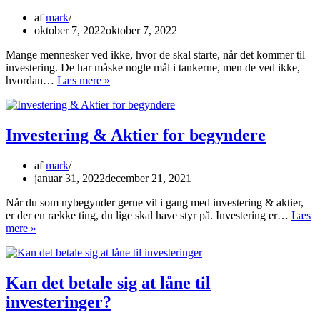
rigtige
finansielle
af
mark
ekspert
oktober 7, 2022
oktober 7, 2022
Mange mennesker ved ikke, hvor de skal starte, når det kommer til
investering. De har måske nogle mål i tankerne, men de ved ikke,
Fastsættelse
hvordan…
Læs mere »
af
investeringsmål,
der
bidrager
Investering & Aktier for begyndere
til
din
af
mark
porteføljes
januar 31, 2022
december 21, 2021
succes
Når du som nybegynder gerne vil i gang med investering & aktier,
er der en række ting, du lige skal have styr på. Investering er…
Læs
Investering
mere »
&
Aktier
for
begyndere
Kan det betale sig at låne til
investeringer?