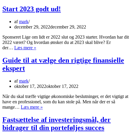
STJERNEPUNKTET
&
Start 2023 godt ud!
SKORPION
NYMÅNEFORMØRKELSE
af
mark
december 29, 2022
december 29, 2022
Sponseret Lige om lidt er 2022 slut og 2023 starter. Hvordan har dit
2022 været? Og hvordan ønsker du at 2023 skal blive? Er
Start
der…
Læs mere »
2023
godt
Guide til at vælge den rigtige finansielle
ud!
ekspert
af
mark
oktober 17, 2022
oktober 17, 2022
Når du skal træffe vigtige økonomiske beslutninger, er det vigtigt at
have en professionel, som du kan stole på. Men når der er så
Guide
mange…
Læs mere »
til
at
Fastsættelse af investeringsmål, der
vælge
bidrager til din porteføljes succes
den