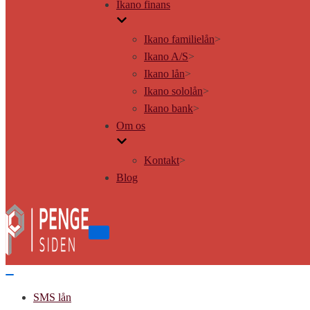
Ikano finans
Ikano familielån
>
Ikano A/S
>
Ikano lån
>
Ikano sololån
>
Ikano bank
>
Om os
Kontakt
>
Blog
Tænd/sluk
for
navigation
Tænd/sluk
for
SMS lån
navigation