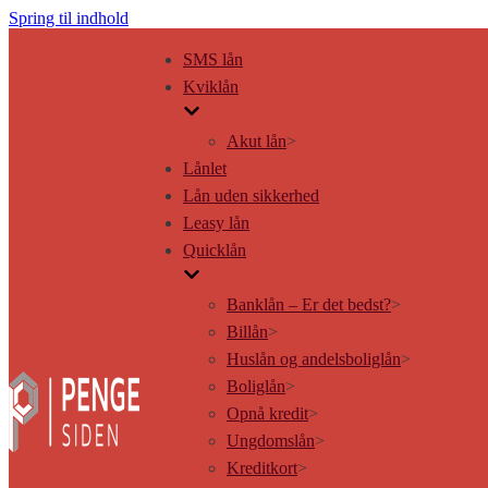
Spring til indhold
SMS lån
Kviklån
Akut lån
>
Lånlet
Lån uden sikkerhed
Leasy lån
Quicklån
Banklån – Er det bedst?
>
Billån
>
Huslån og andelsboliglån
>
Boliglån
>
Opnå kredit
>
Ungdomslån
>
Kreditkort
>