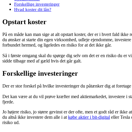
Forskellige investeringer
Hvad koster dit lån?
Opstart koster
På en måde kan man sige at alt opstart koster, der er i hvert fald ikke
du ønsker at starte din egen virksomhed, udleje ejendomme, investere i
forbundet hermed, og ligeledes en risiko for at det ikke går.
Så i første omgang skal du spørge dig selv om det er en risiko du er villi
sidde tilbage med af gæld hvis det går galt.
Forskellige investeringer
Der er stor forskel på hvilke investeringer du påtænker dig at foretag
Det kan være at du vil prøve kræfter med aktiemarkedet, investere i st
fjerde.
Jo højere risiko, jo større gevinst er der ofte, men et godt råd er ikke 
du altså ikke investere dem alle i at
købe aktier i bit-digital
eller Tesla 
risiko ud.