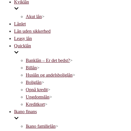
Kviklån
Akut lån
>
Lånlet
Lån uden sikkerhed
Leasy lån
Quicklån
Banklån – Er det bedst?
>
Billån
>
Huslån og andelsboliglån
>
Boliglån
>
Opnå kredit
>
Ungdomslån
>
Kreditkort
>
Ikano finans
Ikano familielån
>