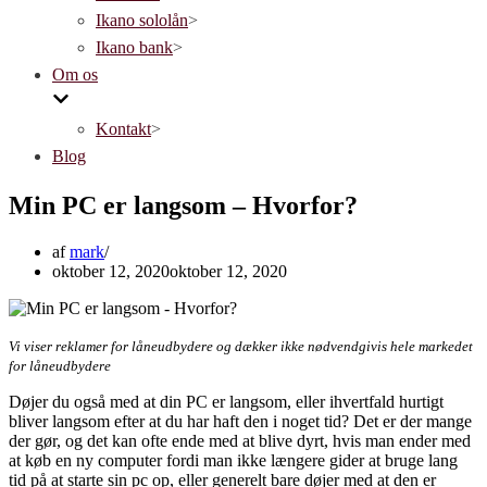
Ikano sololån
>
Ikano bank
>
Om os
Kontakt
>
Blog
Min PC er langsom – Hvorfor?
af
mark
oktober 12, 2020
oktober 12, 2020
Vi viser reklamer for låneudbydere og dækker ikke nødvendgivis hele markedet
for låneudbydere
Døjer du også med at din PC er langsom, eller ihvertfald hurtigt
bliver langsom efter at du har haft den i noget tid? Det er der mange
der gør, og det kan ofte ende med at blive dyrt, hvis man ender med
at køb en ny computer fordi man ikke længere gider at bruge lang
tid på at starte sin pc op, eller generelt bare døjer med at den er