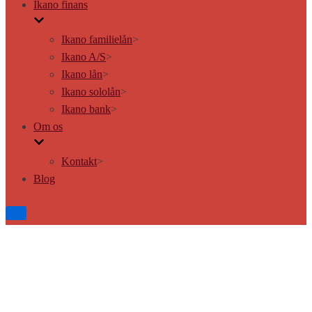
Ikano finans
Ikano familielån
>
Ikano A/S
>
Ikano lån
>
Ikano sololån
>
Ikano bank
>
Om os
Kontakt
>
Blog
Tænd/sluk
for
navigation