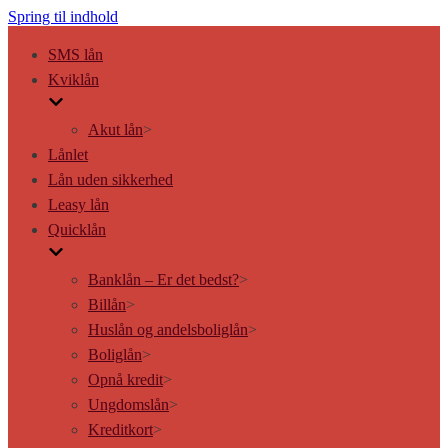
Spring til indhold
SMS lån
Kviklån
Akut lån
>
Lånlet
Lån uden sikkerhed
Leasy lån
Quicklån
Banklån – Er det bedst?
>
Billån
>
Huslån og andelsboliglån
>
Boliglån
>
Opnå kredit
>
Ungdomslån
>
Kreditkort
>