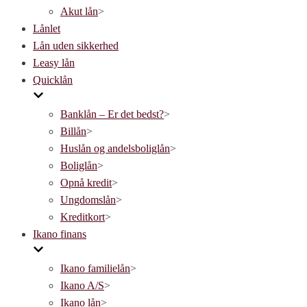
Akut lån
>
Lånlet
Lån uden sikkerhed
Leasy lån
Quicklån
Banklån – Er det bedst?
>
Billån
>
Huslån og andelsboliglån
>
Boliglån
>
Opnå kredit
>
Ungdomslån
>
Kreditkort
>
Ikano finans
Ikano familielån
>
Ikano A/S
>
Ikano lån
>