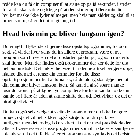
måde kan du få din computer til at starte op på få sekunder, i stedet
for at du skal sidde og kigge på at den starter op i flere minutter,
hvilket måske ikke lyder af meget, men hvis man sidder og skal til at
bruge sin pc, så er det utroligt lang tid.
Hvad hvis min pc bliver langsom igen?
Du er nød til løbende at fjerne disse opstartsprogrammer, for som
sagt, så vil der hver gang du installere et program, være et nyt
program som bliver en del af opstarten på din pc, og som du derfor
skal fjerne. Men der findes også programmer der gør dette for dig
helt automatisk. Det link vi henviser til i denne artikel længere oppe,
hjælpe dig med at rense din computer for alle disse
opstartsprogrammer helt automatisk, så du aldrig skal døje med at
din computer bliver langsom igen. Så kan du altså spare mange
tusinde kroner på at købe nye computere fordi du kan beholde din
gamle pc i flere år uden at skulle skifte den ud. Det virker, og det er
utroligt effektivt.
Du kan også selv vælge at slette de programmer du ikke længere
bruger, og det vil helt sikkert også sørge for at din pc bliver
hurtigere, men det er dog ikke sikkert at det er mest praktisk da der
altid vil være rester af disse programmer som du ikke selv kan fjerne
i databasen. I det tilfælde så er et program sandsynligvis det bedste,