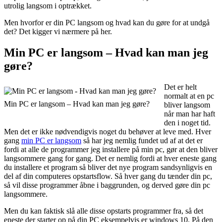
utrolig langsom i optrækket.
Men hvorfor er din PC langsom og hvad kan du gøre for at undgå
det? Det kigger vi nærmere på her.
Min PC er langsom – Hvad kan man jeg
gøre?
Det er helt
normalt at en pc
Min PC er langsom – Hvad kan man jeg gøre?
bliver langsom
når man har haft
den i noget tid.
Men det er ikke nødvendigvis noget du behøver at leve med. Hver
gang
min PC er langsom
så har jeg nemlig fundet ud af at det er
fordi at alle de programmer jeg installere på min pc, gør at den bliver
langsommere gang for gang. Det er nemlig fordi at hver eneste gang
du installere et program så bliver det nye program sandsynligvis en
del af din computeres opstartsflow. Så hver gang du tænder din pc,
så vil disse programmer åbne i baggrunden, og derved gøre din pc
langsommere.
Men du kan faktisk slå alle disse opstarts programmer fra, så det
eneste der starter op på din PC eksempelvis er windows 10. På den