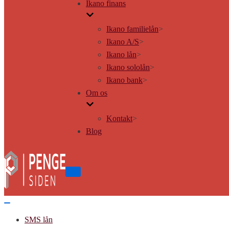
Ikano finans
Ikano familielån
>
Ikano A/S
>
Ikano lån
>
Ikano sololån
>
Ikano bank
>
Om os
Kontakt
>
Blog
Tænd/sluk
for
navigation
Tænd/sluk
for
SMS lån
navigation