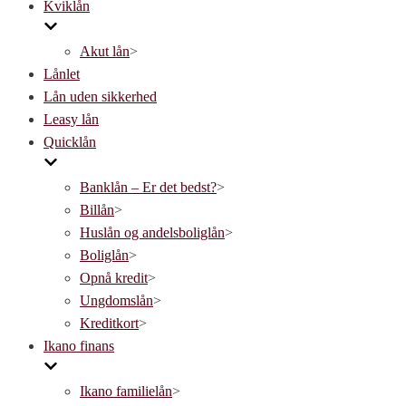
Kviklån
Akut lån
>
Lånlet
Lån uden sikkerhed
Leasy lån
Quicklån
Banklån – Er det bedst?
>
Billån
>
Huslån og andelsboliglån
>
Boliglån
>
Opnå kredit
>
Ungdomslån
>
Kreditkort
>
Ikano finans
Ikano familielån
>