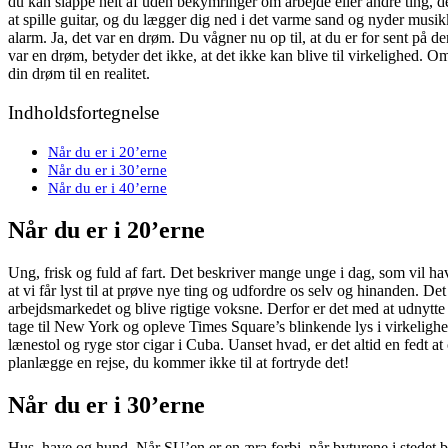
du kan slappe helt af uden bekymringer om arbejde eller andre ting, 
at spille guitar, og du lægger dig ned i det varme sand og nyder musikke
alarm. Ja, det var en drøm. Du vågner nu op til, at du er for sent på 
var en drøm, betyder det ikke, at det ikke kan blive til virkelighed. O
din drøm til en realitet.
Indholdsfortegnelse
Når du er i 20’erne
Når du er i 30’erne
Når du er i 40’erne
Når du er i 20’erne
Ung, frisk og fuld af fart. Det beskriver mange unge i dag, som vil have
at vi får lyst til at prøve nye ting og udfordre os selv og hinanden. Det e
arbejdsmarkedet og blive rigtige voksne. Derfor er det med at udnytt
tage til New York og opleve Times Square’s blinkende lys i virkelighede
lænestol og ryge stor cigar i Cuba. Uanset hvad, er det altid en fedt 
planlægge en rejse, du kommer ikke til at fortryde det!
Når du er i 30’erne
Hus, have og hund. Når SU’en er en æra forbi, når byturene i stedet 