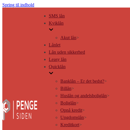
Spring til indhold
SMS lån
Kviklån
Akut lån
>
Lånlet
Lån uden sikkerhed
Leasy lån
Quicklån
Banklån – Er det bedst?
>
Billån
>
Huslån og andelsboliglån
>
Boliglån
>
Opnå kredit
>
Ungdomslån
>
Kreditkort
>