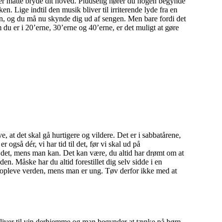
der måtte bryde dit hoved. Pludselig hører du nogen begynde
n. Lige indtil den musik bliver til irriterende lyde fra en
den, og du må nu skynde dig ud af sengen. Men bare fordi det
m du er i 20’erne, 30’erne og 40’erne, er det muligt at gøre
, at det skal gå hurtigere og vildere. Det er i sabbatårene,
r også dér, vi har tid til det, før vi skal ud på
e det, mens man kan. Det kan være, du altid har drømt om at
n. Måske har du altid forestillet dig selv sidde i en
at opleve verden, mens man er ung. Tøv derfor ikke med at
bliver til vin derhjemme og man begynder at tænke på børn