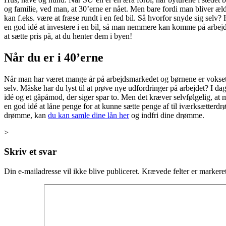
og familie, ved man, at 30’erne er nået. Men bare fordi man bliver æld
kan f.eks. være at fræse rundt i en fed bil. Så hvorfor snyde sig selv? H
en god idé at investere i en bil, så man nemmere kan komme på arbejd
at sætte pris på, at du henter dem i byen!
Når du er i 40’erne
Når man har været mange år på arbejdsmarkedet og børnene er vokset en 
selv. Måske har du lyst til at prøve nye udfordringer på arbejdet? I da
idé og et gåpåmod, der siger spar to. Men det kræver selvfølgelig, at
en god idé at låne penge for at kunne sætte penge af til iværksætterd
drømme, kan
du kan samle dine lån her
og indfri dine drømme.
>
Skriv et svar
Din e-mailadresse vil ikke blive publiceret.
Krævede felter er marker